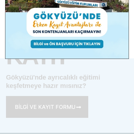
KAYIT
Gökyüzü'nde ayrıcalıklı eğitimi
keşfetmeye hazır mısınız?
BİLGİ VE KAYIT FORMU