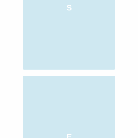
S
Sevecen
E
Ekip Çalışmasına Yatkın