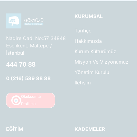
KURUMSAL
Tarihçe
Nadire Cad. No:57 34848
Hakkımızda
Esenkent, Maltepe /
Kurum Kültürümüz
İstanbul
Misyon Ve Vizyonumuz
444 70 88
Yönetim Kurulu
0 (216) 589 88 88
İletişim
Okul.com.tr
Profilimiz
EĞITIM
KADEMELER