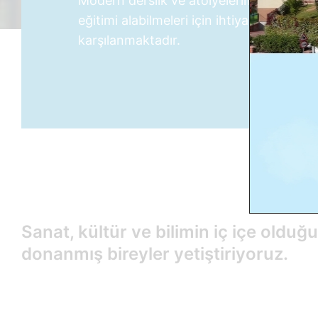
Modern derslik ve atölyelerimizde öğrenc
eğitimi alabilmeleri için ihtiyaç duyduklar
karşılanmaktadır.
Sanat, kültür ve bilimin iç içe old
donanmış bireyler yetiştiriyoruz.