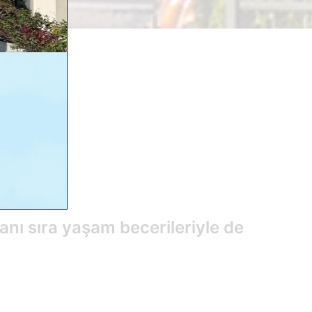
nı sıra yaşam becerileriyle de