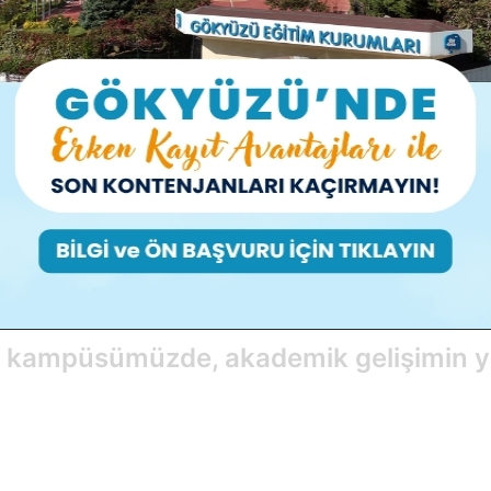
ilerimizin en iyi
ı tüm şartlar
uğu kampüsümüzde, akademik gelişimin ya