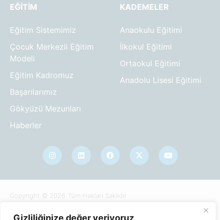
EĞITIM
KADEMELER
Eğitim Sistemimiz
Anaokulu Eğitimi
Çocuk Merkezli Eğitim
İlkokul Eğitimi
Modeli
Ortaokul Eğitimi
Eğitim Kadromuz
Anadolu Lisesi Eğitimi
Başarılarımız
Gökyüzü Mezunları
Haberler
Copyright © 2026
Tüm Hakları Saklıdır
Çerez Politikası
KVKK Aydınlatma Metni
Gizlilik Politikası
Gizliliğinize değer veriyoruz