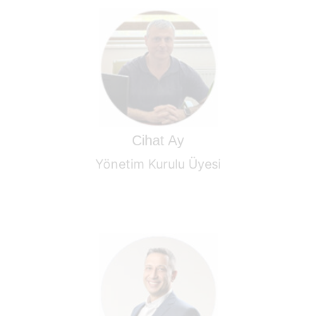
vardır.
bir geçmişe sahip olup, Mert isimli bir oğlu
Eğitim Kurumları ile 15 yılı aşkın süre beraber
Faaliyet gösteren Firma Sahibidir. Gökyüzü
Mezunudur. Bilişim ve Lojistik Sektörlerinde
Teknik Ünviversitesi Elektrik Bölümü
1970 yılında Üsküdar da doğdu. Yıldız
Cihat Ay
Yönetim Kurulu Üyesi
etmektedir.
Kebap’ta yönetici olarak görevine devam
çocuk babası olan Çolak, halen Hakiki
hayatına Hakiki Kebap’ta başladı. Evli ve iki