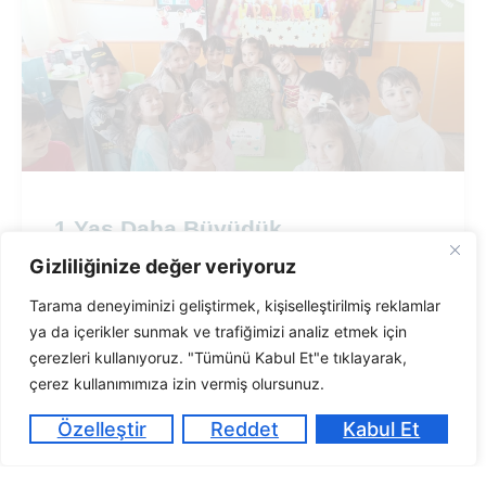
1 Yaş Daha Büyüdük
Gizliliğinize değer veriyoruz
Gökyüzü Anaokulu’nda hafta boyunca 23 Nisan
coşkusunu yaşadık ve yaşattık!
Tarama deneyiminizi geliştirmek, kişiselleştirilmiş reklamlar
ya da içerikler sunmak ve trafiğimizi analiz etmek için
çerezleri kullanıyoruz. "Tümünü Kabul Et"e tıklayarak,
DEVAMI »
çerez kullanımımıza izin vermiş olursunuz.
Özelleştir
Reddet
Kabul Et