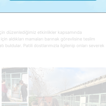
tim Merkezi
,
Etkinlikler
,
Ortaokul
için düzenlediğimiz etkinlikler kapsamında
için aldıkları mamaları barınak görevlisine teslim
tı buldular. Patili dostlarımızla ilgilenip onları severek