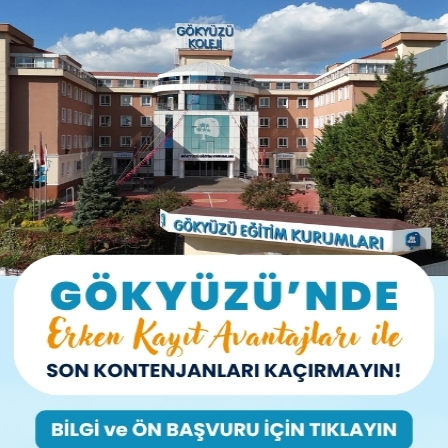
mizden Ataşehir Hayvan
na Ziyaret