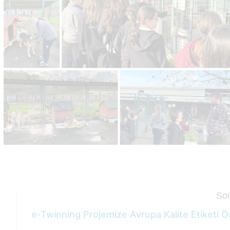
Son
e-Twinning Projemize Avrupa Kalite Etiketi Ö