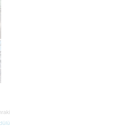
raki
dülü