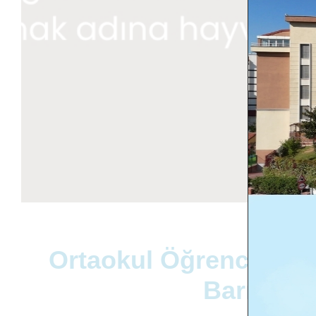
Ortaokul Öğrencileri
Barınağı’