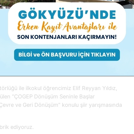
İstanbul İkinciliği
berler
,
Yetenek Araştırma Merkezi
ğü ile ilkokul öğrencimiz Elif Reyyan Yıldız,
tülen
“ÇOGEP Dönüşüm Seninle Başlar
Çevre ve Geri Dönüşüm” konulu şiir yarışmasında
rik ediyoruz.