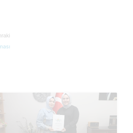
raki
şması